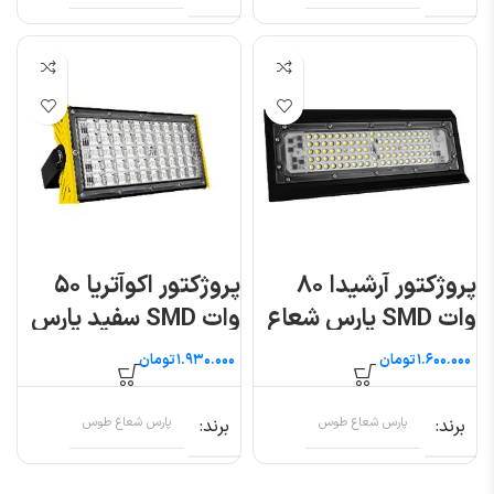
پروژکتور آرشیدا ۸۰
پروژکتور اکوآتریا ۵۰
وات SMD پارس شعاع
وات SMD سفید پارس
توس
شعاع توس
تومان
تومان
برند
پارس شعاع طوس
برند
پارس شعاع طوس