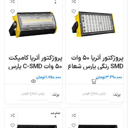
ه
پروژکتور آتریا ۵۰ وات
پروژکتور آتریا کامپکت
SMD رنگی پارس شعاع
۵۰ وات C-SMD پارس
توس
شعاع توس
تومان
تومان
برند
پارس شعاع طوس
برند
پارس شعاع طوس
تمام شد
ه