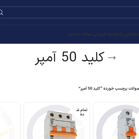
 ما
تماس با ما
مجله آموزشی
سوالات متداول
کلید 50 آمپر
ات برچسب خورده “کلید 50 آمپر”
تمام ش
ده