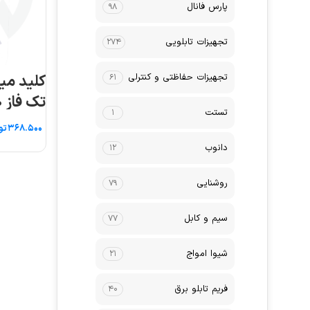
پارس فانال
۹۸
تجهیزات تابلویی
۲۷۴
تجهیزات حفاظتی و کنترلی
۶۱
تک فاز ۵۰ آمپر AEG
تستت
۱
تو
دانوب
۱۲
روشنایی
۷۹
سیم و کابل
۷۷
شیوا امواج
۲۱
فریم تابلو برق
۴۰