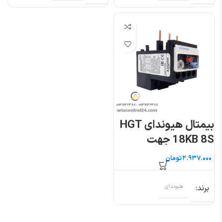
بیمتال هیوندای HGT
18KB 8S جهت
کنتاکتور ۹ تا ۲۲ آمپر
تومان
برند
هیوندای