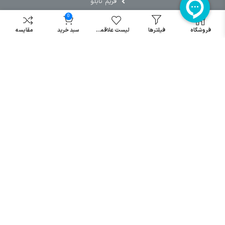
فریم تابلو
0
سایر دسته بندی ها
فروشگاه
فیلترها
لیست علاقمندی
سبد خرید
مقایسه
خرید کلید اتومات
خرید کنتاکتور
خرید فیوز
مینیاتوری
خرید میکرو
سوئیچ
خرید پدال
صنعتی