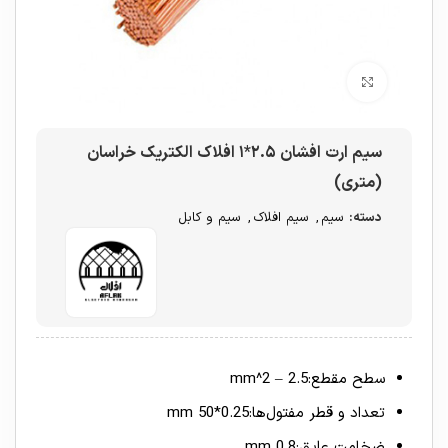
برای بزرگنمایی کلیک کنید
سیم ارت افشان ۲.۵*۱ افلاک الکتریک خراسان
(متری)
دسته:
سیم
,
سیم افلاک
,
سیم و کابل
سطح مقطع:2.5 – mm^2
تعداد و قطر مفتول‌ها:0.25*50 mm
ضخامت عایق:0.8 mm