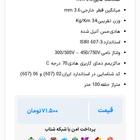
میانگین قطر خارجی:3.6 mm
وزن تقریبی:34 Kg/Km
هادی:مس آنیل شده
استاندارد:ISIRI 607-3
ولتاژ نامی:300/500V – 450/750V
ماکزیمم دمای کاربری هادی:70 درجه C
کد شناسایی در استاندارد ایران:02 (607) و 06 (607)
متراژ حلقه:100 متر
قیمت
تومان
پرداخت امن با شبکه شتاب