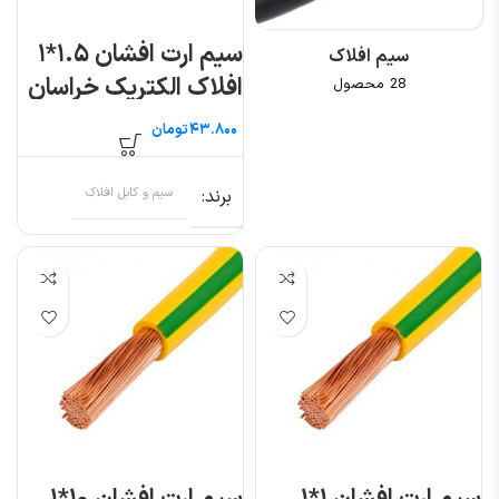
سیم ارت افشان ۱.۵*۱
سیم افلاک
افلاک الکتریک خراسان
28 محصول
(متری)
تومان
برند
سیم و کابل افلاک