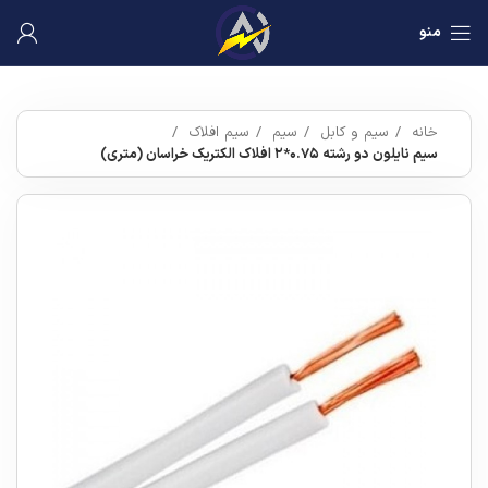
منو
خانه
سیم و کابل
سیم
سیم افلاک
سیم نایلون دو رشته ۰.۷۵*۲ افلاک الکتریک خراسان (متری)