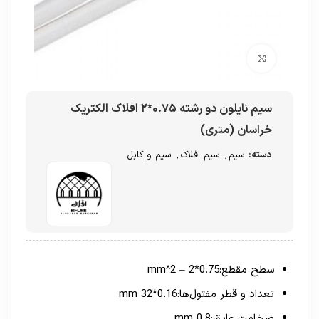
برای بزرگنمایی کلیک کنید
سیم نایلون دو رشته ۰.۷۵*۲ افلاک الکتریک
خراسان (متری)
دسته:
سیم
,
سیم افلاک
,
سیم و کابل
سطح مقطع:0.75*2 – mm^2
تعداد و قطر مفتول‌ها:0.16*32 mm
ضخامت عایق:0.8 mm