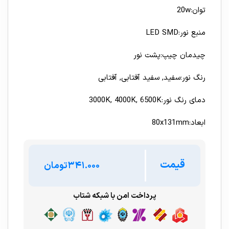
توان:20w
منبع نور:LED SMD
چیدمان چیپ:پشت نور
رنگ نور:سفید, سفید آفتابی, آفتابی
دمای رنگ نور:3000K, 4000K, 6500K
ابعاد:80x131mm
قیمت
تومان
پرداخت امن با شبکه شتاب