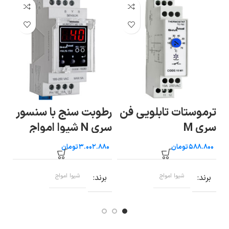
ترموستات تابلویی فن
رطوبت سنج با سنسور
سو
سری M
سری N شیوا امواج
شی
تومان
تومان
برند
شیوا امواج
برند
شیوا امواج
ب