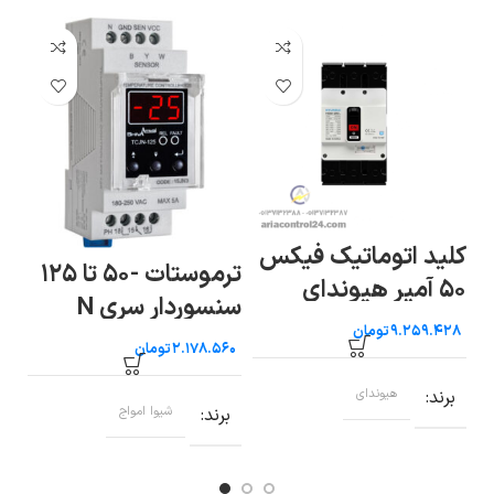
سا
کلید اتوماتیک فیکس
ترموستات -۵۰ تا ۱۲۵
هف
۵۰ آمپر هیوندای
سنسوردار سری N
اموا
تومان
شیوا امواج
تومان
ب
برند
هیوندای
برند
شیوا امواج