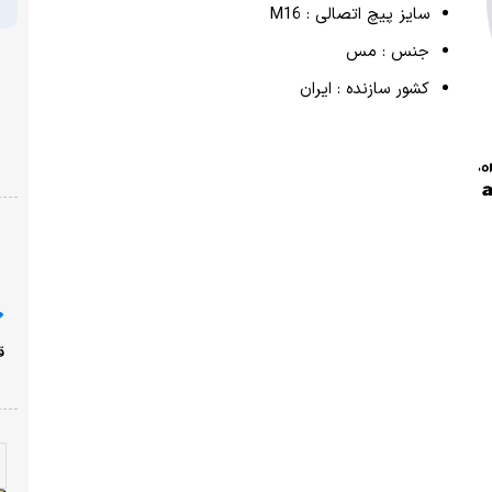
سایز پیچ اتصالی : M16
جنس : مس
کشور سازنده : ایران