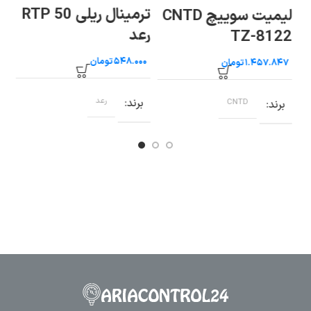
ترمینال ریلی RTP 50
لیمیت سوییچ CNTD
رعد
رع
TZ-8122
تومان
تومان
برند
رعد
ب
برند
CNTD