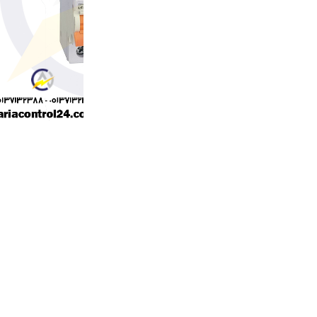
اصالت کالا:اصل
تعداد پل:سه پل
گارانتی:12 ماه
کاربرد:حفاظت موتور
جریان کلید:32 آمپر
قدرت قطع:6 کیلو آمپر