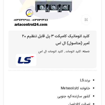
برای بزرگنمایی کلیک کنید
کلید اتوماتیک کامپکت ۳ پل قابل تنظیم ۲۰
آمپر (متاسول) ال اس
دسته:
کلید اتومات
,
کلید اتومات ال اس
برند:LS
خانواده کالا:Metasol
کشور سازنده:کره جنوبی
اصالت کالا:اصل