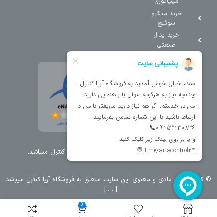
مینیاتوری
خرید میکرو
سوئیچ
خرید پدال
صنعتی
تمامی حقوق مطالب و سایت نزد شرکت اریا کنترل میباشد.
© کليه حقوق مادی و معنوی اين سايت متعلق به فروشگاه آریا کنترل ميباشد
| .
. .
|
0