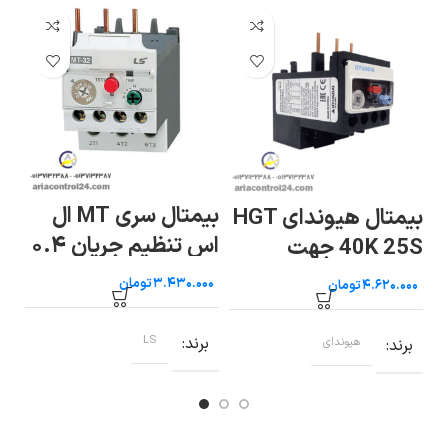
بیمتال سری MT ال
 HGT
بیمتال هیوندای HGT
اس تنظیم جریان ۰.۴
40K 25S جهت
تا ۰.۶۳
کنتاکتور ۳۲ و ۴۰ آمپر
تومان
تومان
آم
برند
LS
ب
برند
هیوندای