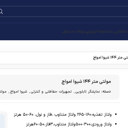
0
۰
تومان
ی
,
شیوا امواج
,
مولتی متر
قیمت
تومان