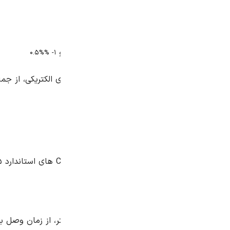
ای الکتریکی، از جمله فرکانس، ولتاژ و جریان، از ویژگی های بارز ا