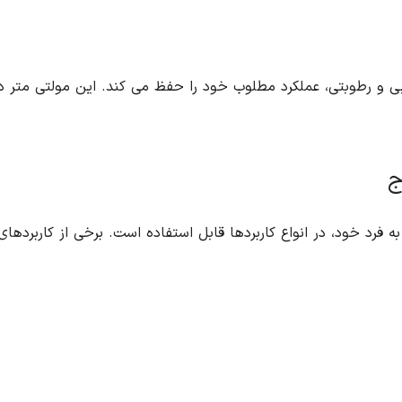
مولتی متر ۱۴۴ شیوا امواج، در شرایط مختلف دمایی و رطوبتی، عملکرد مطلوب خود را حفظ می کند. این مولتی متر در دمای ۶۵+..۲۰– و رطوبت ۷۰ درصد، به طور