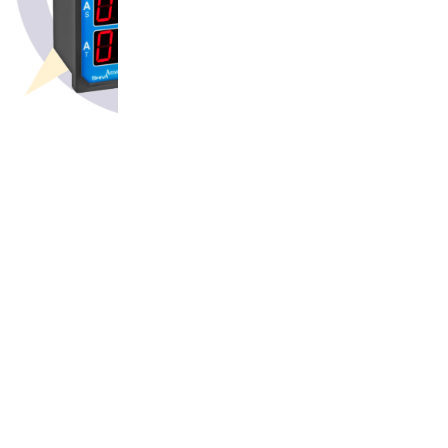
دقت اندازه گیری:فرکانس:۰.۱هرتز, ولتاژ:۱ ولت
دقت اندازه گیری جریان:1+ 0.5% و 1-%0.5
ctهای استاندارد:5/5-6000/5A
زمان تنظیمct:از زمان وصل به برق به مدت ۵ دقیقه
کارایی در:دما: ۶۵+..۲۰– و رطوبت : ۷۰درصد