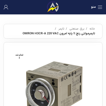
منو
خانه
برق صنعتی
تایمر
تایمرمولتی رنج ۱۱ پایه امرون OMRON H3CR-A 220 VAC
تمام شد
ه