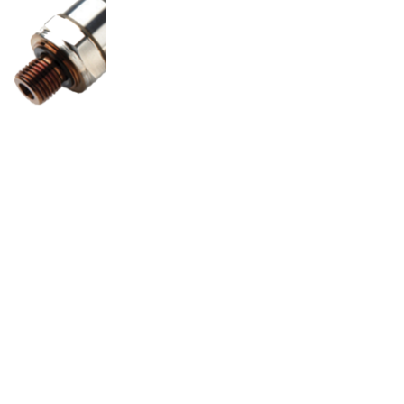
خروجی 4 ~ 20 میلی آمپر
نحوه اتصال دو سیمه
کانکشن ۱/۴ اینچ
استاندارد حفاظتی IP66
بازه دمایی ۴۰- تا ۱۲۵ درجه سانتیگراد
در Full Scale
شرکت سازنده : SENSYS
کشور سازنده : کره جنوبی