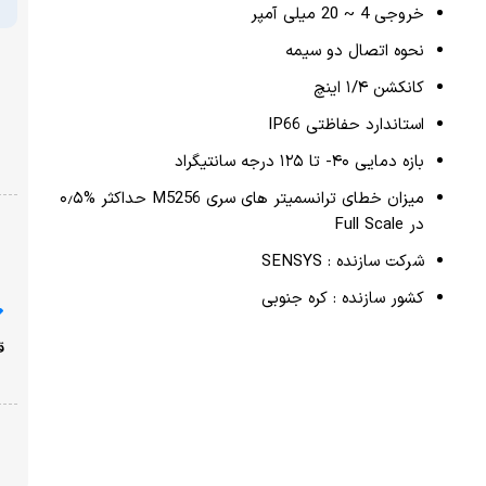
پرداخت امن با شبکه شتاب
نشان ضمانت ترب
میزان خطای ترانسمیتر های سری M5256 حداکثر %۰٫۵
ارسال از یک روز کاری دیگر
ضمانت بازگشت وجه
با خیال راحت خرید کنید!
قیمت محصولات سایت امروز ،جمعه ۱۶ مرداد به روز شده
است!
افزودن به لیست علاقمندی ها
مقایسه