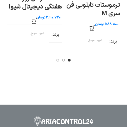
ترموستات تابلویی فن
هفتگی دیجیتال شیوا
شم
سری M
امواج WTB-30P
کا
تومان
تومان
برند
شیوا امواج
برند
شیوا امواج
ب