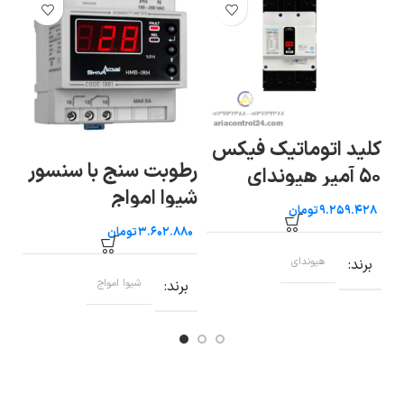
کلید اتوماتیک فیکس
رطوبت سنج با سنسور
۵۰ آمپر هیوندای
سری N 
شیوا امواج
تومان
تومان
برند
هیوندای
ب
برند
شیوا امواج