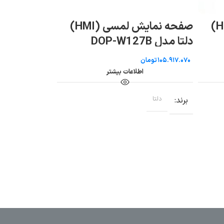
صفحه نمایش لمسی (HMI)
دلتا مدل TP70P-21EX1R
دلتا مدل TP70P-32TP1R
تومان
تومان
اطلاعات بیشتر
اطلاعات بی
برند
دلتا
برند
دلتا