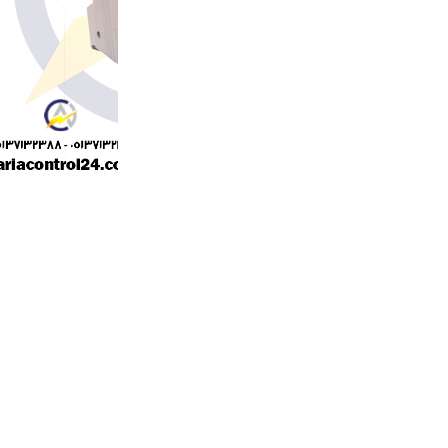
قابليت حفاظت در مقابل اضافه جريان (اضافه بار
قابلیت نصب روی ریل ۳۵mm
ظریفیت قطع : 6KA