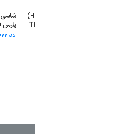
صفحه نمایش لمسی (HMI)
شاسی یک کنتاکت چراغ دار
پارس فانال (pars panal)
دلتا مدل DOP-110CS
تومان
توما
افزودن به سبد خرید
ا
برند
دلتا