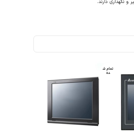
تمام ش
تمام ش
ده
ده