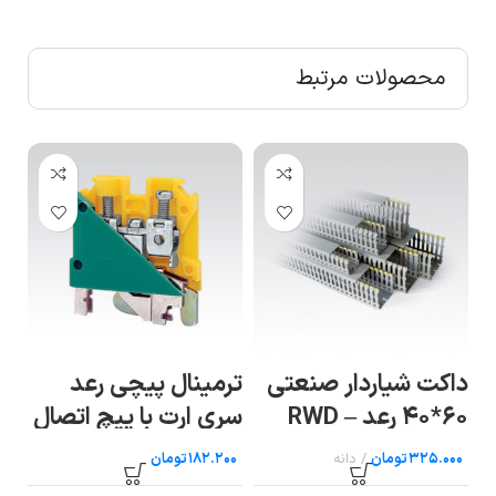
محصولات مرتبط
R
داکت شیاردار صنعتی
ترمینال پیچی رعد
تر
۶۰*۴۰ رعد – RWD
سری ارت با پیچ اتصال
40×۶۰
به ریل سایز ۴ رعد
X
تومان
تومان
10