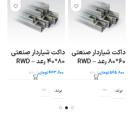
اردار صنعتی
داکت شیاردار صنعتی
ترمینال پیچ
۸۰*۴۰ رعد – RWD
۸۰*۸۰ رعد RWD
ارت با پیچ ات
80×۸۰
ریل سایز ۱۶ رعد
مان
تومان
تومان
عد
برند
رعد
برند
رعد