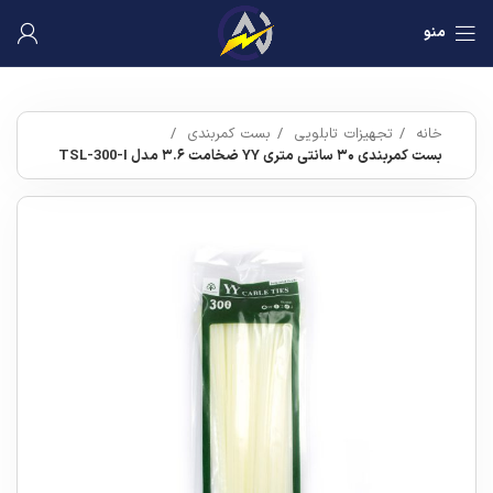
منو
خانه
تجهیزات تابلویی
بست کمربندی
بست کمربندی ۳۰ سانتی متری YY ضخامت ۳.۶ مدل TSL-300-I