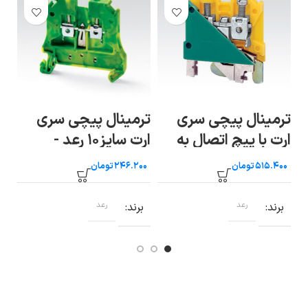
ترمینال پیچی سری
ترمینال پیچی سری
ارت با پیچ اتصال به
ارت سایز۱۰ رعد -
رع
ریل سایز ۳۵ رعد
(RT/SG 10-E (RETX
تومان
تومان
10
برند
رعد
برند
رعد
ب