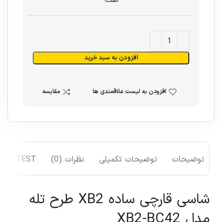
است!
افزودن به سبد خرید
افزودن به لیست علاقمندی ها
مقایسه
توضیحات
توضیحات تکمیلی
نظرات (0)
TEST
شاسی قارچی ساده XB2 طرح تله
مدل XB2-BC42