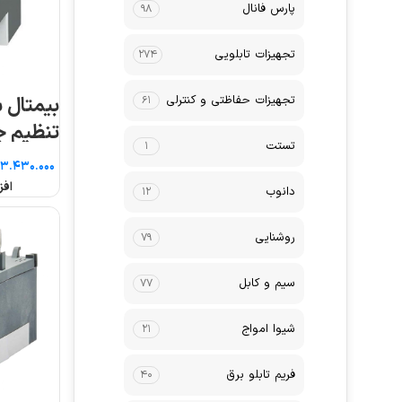
پارس فانال
۹۸
تجهیزات تابلویی
۲۷۴
تجهیزات حفاظتی و کنترلی
۶۱
تستت
۱
۰.۶۳
افز
دانوب
۱۲
روشنایی
۷۹
سیم و کابل
۷۷
شیوا امواج
۲۱
فریم تابلو برق
۴۰