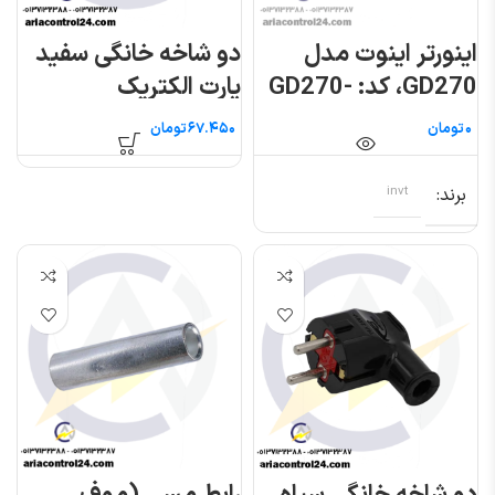
اینورتر اینوت مدل
دو شاخه خانگی سفید
GD270، کد: GD270-
پارت الکتریک
004-4
تومان
تومان
برند
invt