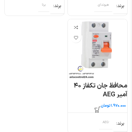
برند
هیوندای
برند
برنا
محافظ جان تکفاز ۴۰
آمپر AEG
تومان
برند