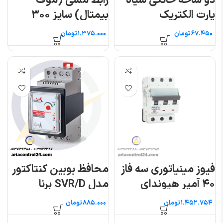
دو شاخه خانگی سیاه
رابط مسی (موف
پارت الکتریک
بیمتال) سایز ۳۰۰
تومان
تومان
فیوز مینیاتوری سه فاز
محافظ بوبین کنتاکتور
۴۰ آمپر هیوندای
مدل SVR/D برنا
الکترونیک
تومان
تومان