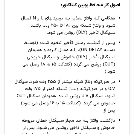
اصول کار محافظ بوبین کنتاکتور:
هنگامی کــه ولتاژ تغذیه بــه ترمینالهای L و N اعمال
شــود و ولتاژ شــبکه بین ۱۸۰ تا ۲۵۰ ولت باشــد،
ســیگنال تأخیر (DLY) روشن می شود.
پــس از گذشــت زمــان تأخیر تنظیم شــده (توســط
دســته ON DELAY)، رلــه عمــل کــرده و همزمان
ســیگنال تأخیر (DLY) خاموش و سیگنال خروجی
(OUT) روشن می گردد (کنتاکت ۱۵ به ۱۸ وصل می
شود.)
در صورتیکه ولتاژ شبکه بیشتر از ۲۵۵ ولت شود، سیگنال
O.V و در صورتیکــه ولتــاژ شــبکه کمتر از ۱۷۵ ولت
شــود، سیگنال U.V روشن شــده، همزمان سیگنال OUT
خاموش می گردد. (کنتاکت ۱۵ به ۱۶ وصل می شود)
پس از
بازگشــت ولتاژ بــه حد مجاز ســیگنال خطای مربوطه
خاموش و ســیگنال تاخیر روشــن می شــود. پس از