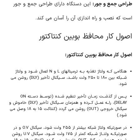
طراحی جمع و جور:
این دستگاه دارای طراحی جمع و جور
است که نصب و راه اندازی آن را آسان می کند.
اصول کار محافظ بوبین کنتاکتور
اصول کار محافظ بوبین کنتاکتور:
هنگامی کــه ولتاژ تغذیه بــه ترمینالهای L و N اعمال شــود و ولتاژ
شــبکه بین ۱۸۰ تا ۲۵۰ ولت باشــد، ســیگنال تأخیر (DLY) روشن می
شود.
پــس از گذشــت زمــان تأخیر تنظیم شــده (توســط دســته ON
DELAY)، رلــه عمــل کــرده و همزمان ســیگنال تأخیر (DLY) خاموش و
سیگنال خروجی (OUT) روشن می گردد (کنتاکت ۱۵ به ۱۸ وصل می
شود.)
در صورتیکه ولتاژ شبکه بیشتر از ۲۵۵ ولت شود، سیگنال O.V و در
صورتیکــه ولتــاژ شــبکه کمتر از ۱۷۵ ولت شــود، سیگنال U.V روشن