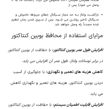
شــده، همزمان سیگنال OUT خاموش می گردد. (کنتاکت ۱۵ به ۱۶
وصل می شود) پس از
بازگشــت ولتاژ بــه حد مجاز ســیگنال خطای مربوطه خاموش و
ســیگنال تاخیر روشــن می شــود. پس از ســپری شدن زمان تنظیم
شده مجدداً رله وصل خواهد شد.
مزایای استفاده از محافظ بوبین کنتاکتور
افزایش طول عمر بوبین کنتاکتور:
با حفاظت از بوبین کنتاکتور
در برابر نوسانات ولتاژ، طول عمر آن افزایش می یابد.
کاهش هزینه های تعمیر و نگهداری:
با جلوگیری از آسیب
دیدن بوبین کنتاکتور، هزینه های تعمیر و نگهداری کاهش
می یابد.
افزایش قابلیت اطمینان سیستم:
با حفاظت از بوبین کنتاکتور،