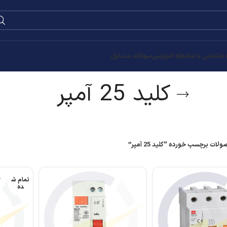
0
۰
تومان
تمام ش
تمام ش
ده
ده