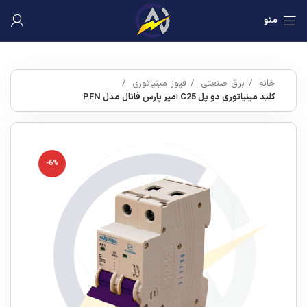
منو
خانه
برق صنعتی
فیوز مینیاتوری
کلید مینیاتوری دو پل C25 آمپر پارس فانال مدل PFN
-6%