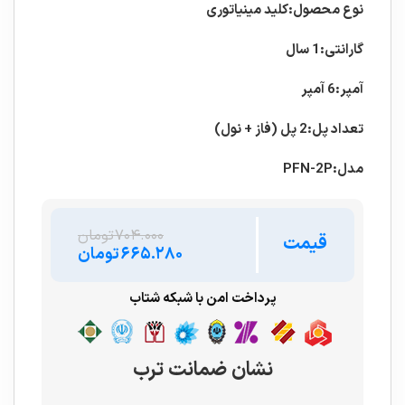
نوع محصول:کلید مینیاتوری
گارانتی:1 سال
آمپر:6 آمپر
تعداد پل:2 پل (فاز + نول)
مدل:PFN-2P
۷۰۴.۰۰۰
تومان
قیمت
۶۶۵.۲۸۰
تومان
پرداخت امن با شبکه شتاب
نشان ضمانت ترب