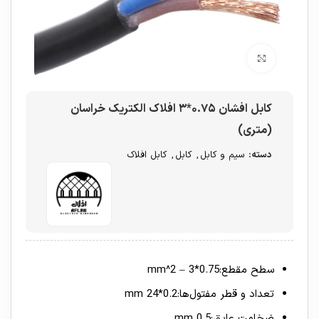
برای بزرگنمایی کلیک کنید
کابل افشان ۰.۷۵*۳ افلاک الکتریک خراسان
(متری)
دسته:
سیم و کابل
,
کابل
,
کابل افلاک
سطح مقطع:0.75*3 – mm^2
تعداد و قطر مفتول‌ها:0.2*24 mm
ضخامت عایق:0.5 mm