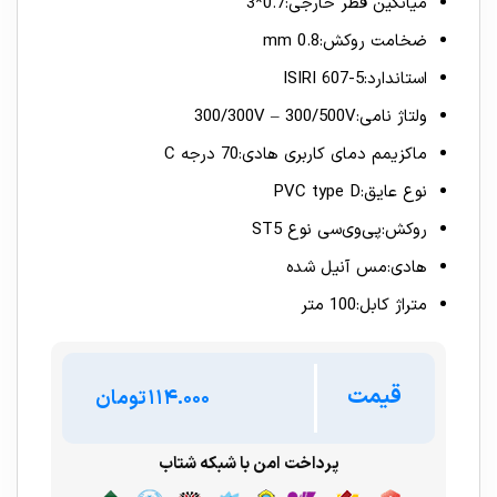
میانگین قطر خارجی:0.7*3
ضخامت روکش:0.8 mm
استاندارد:ISIRI 607-5
ولتاژ نامی:300/300V – 300/500V
ماکزیمم دمای کاربری هادی:70 درجه C
نوع عایق:PVC type D
روکش:پی‌وی‌سی نوع ST5
هادی:مس آنیل شده
متراژ کابل:100 متر
قیمت
تومان
پرداخت امن با شبکه شتاب