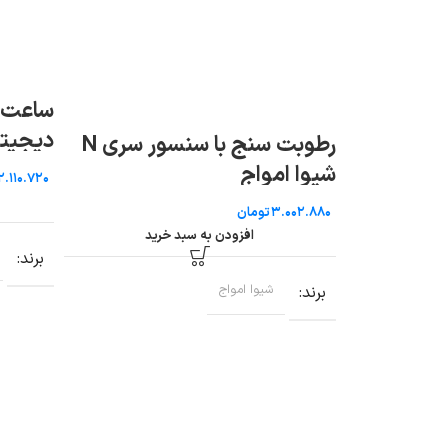
ساعت ف
رطوبت سنج با سنسور سری N
30P
شیوا امواج
تومان
افزودن به سبد خرید
برند
برند
شیوا امواج