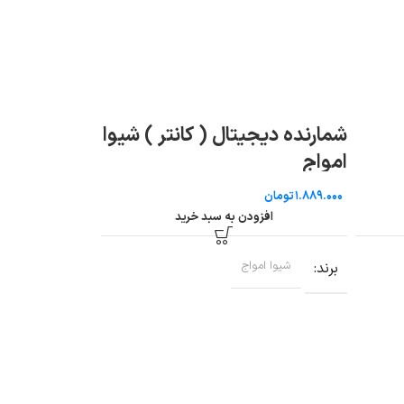
محافظ ولتاژ
شمارنده دیجیتال ( کانتر ) شیوا
شیوا امواج
امواج
تومان
تومان
افزو
افزودن به سبد خرید
برند
شیوا امو
برند
شیوا امواج