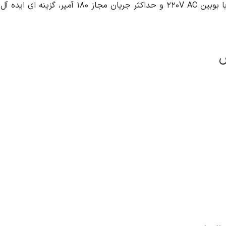
 استفاده قرار می گیرد. این کنتاکتور با بوبین ۲۲۰V AC و حداکثر جریان مجاز ۱۸۰ آمپر، گزینه ای ایده آل برای کاربردهای مختلف با نیاز به قطع و وصل