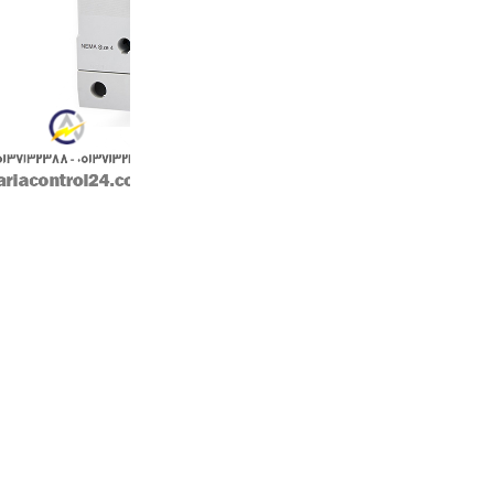
وضعیت کنتاکت کمکی:2NO+2NC
حداکثر جریان مجاز:180 آمپر
شرکت سازنده:LS
کشور سازنده:کره جنوبی