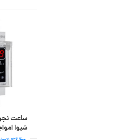
ساعت نجومی ۶A (سری N)
سوپر کنترل 
شیوا امواج
N شیوا امواج
تومان
تومان