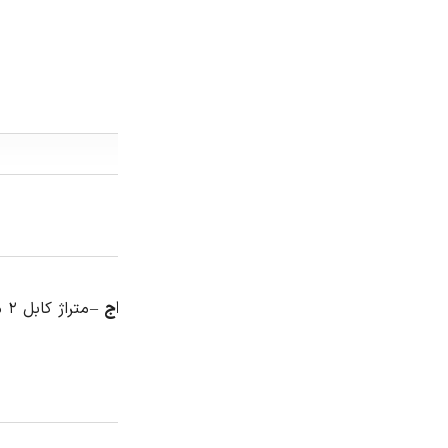
توضیحات
توضیحات تکمیلی
نظرات (0)
– متراژ کابل ۲ متر -۳ سال گارانتی تعویض