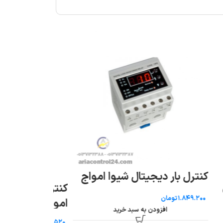
کنترل فاز بار شیوا
کنترل فاز با نول سری M شیوا
تومان
امواج
افزودن به سب
تومان