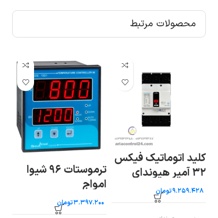
محصولات مرتبط
سا
کلید اتوماتیک فیکس
هف
ر
ترموستات ۹۶ شیوا
۳۲ آمپر هیوندای
اموا
امواج
تومان
تومان
ب