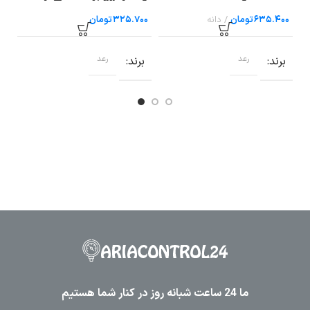
80×۸۰
ریل سایز ۱۶ رعد
به 
تومان
تومان
برند
رعد
برند
رعد
ب
ما 24 ساعت شبانه روز در کنار شما هستیم