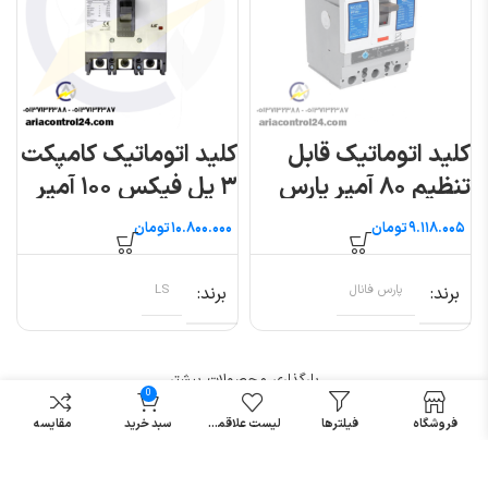
کلید اتوماتیک قابل
کلید اتوماتیک کامپکت
تنظیم ۸۰ آمپر پارس
۳ پل فیکس ۱۰۰ آمپر
فانال
(متاسول) ال اس
تومان
تومان
برند
پارس فانال
برند
LS
بارگذاری محصولات بیشتر
0
فروشگاه
فیلترها
لیست علاقمندی
سبد خرید
مقایسه