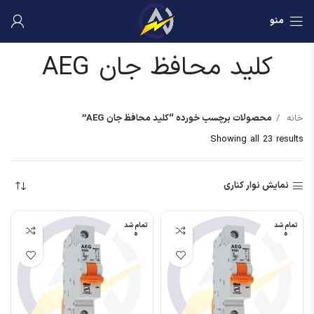
منو
کلید محافظ جان AEG
خانه
محصولات برچسب خورده “کلید محافظ جان AEG”
Showing all 23 results
نمایش نوار کناری
تمام شد
تمام شد
ه
ه