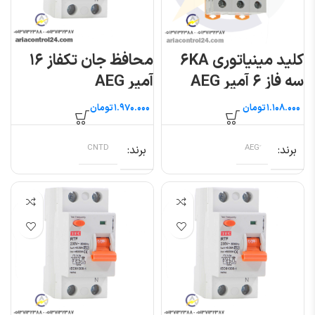
کلید مینیاتوری ۶KA
محافظ جان تکفاز ۱۶
سه فاز ۶ آمپر AEG
آمپر AEG
تومان
تومان
برند
برند
CNTD